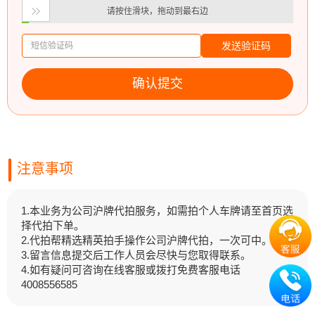

请按住滑块，拖动到最右边
注意事项
1.本业务为公司沪牌代拍服务，如需拍个人车牌请至首页选
择代拍下单。
2.代拍帮精选精英拍手操作公司沪牌代拍，一次可中。
3.留言信息提交后工作人员会尽快与您取得联系。
4.如有疑问可咨询在线客服或拨打免费客服电话
4008556585