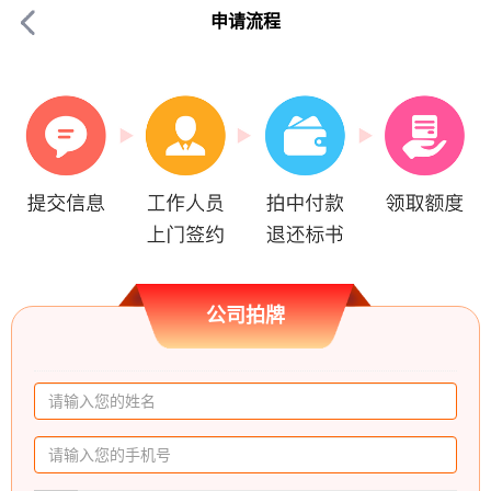
申请流程
公司拍牌